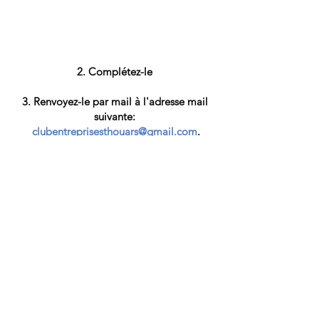
Complétez-le
Renvoyez-le par mail à l'adresse mail
suivante:
clubentreprisesthouars@gmail.com
.
À réception de votre bulletin, une facture
vous sera envoyée pour règlement.​