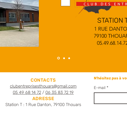
STATION 
1 RUE DANT
79100 THOUA
05.49.68.14.7
N’hésitez pas à vo
CONTACTS
clubentreprisesthouars@gmail.com
E-mail
05 49 68 14 72
/
06 35 83 72 19
ADRESSE
Station T : 1
Rue Danton,
79100 Thouars