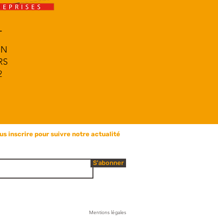
T
ON
RS
2
us inscrire pour suivre notre actualité
S'abonner
Mentions légales