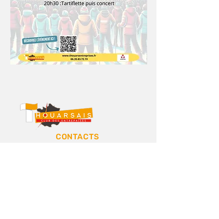
CONTACTS
clubentreprisesthouars@gmail.com
05 49 68 14 72
/
06 35 83 72 19
ADRESSE
Station T : 1
Rue Danton,
79100 Thouars
N’hésitez pas à vous inscrire pour suivre
notre actualité